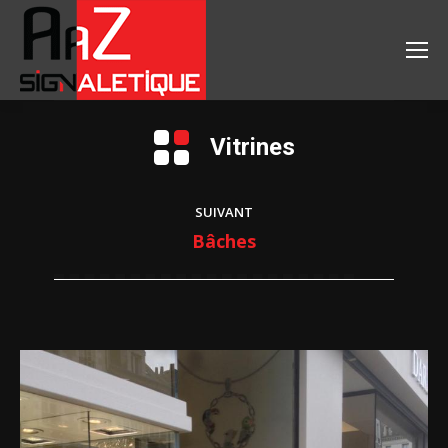
Navigation
Vitrines
de
commentaire
SUIVANT
Onglet
Bâches
suivant